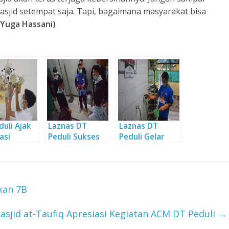
jid setempat saja. Tapi, bagaimana masyarakat bisa
(Yuga Hassani)
duli Ajak
Laznas DT
Laznas DT
asi
Peduli Sukses
Peduli Gelar
al Cintai
Gelar ACM di
ACM Khusus
d
SMA Pasundan
Santri Karya
1 Bandung
kan 7B
sjid at-Taufiq Apresiasi Kegiatan ACM DT Peduli
→