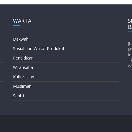
WARTA
S
B
Dakwah
Jl
Sosial dan Wakaf Produktif
Ja
In
Pendidikan
T
W
Wirausaha
Kultur Islami
Muslimah
Santri