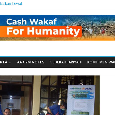
baikan Lewat
 Setetes
elma Manfaat
an dari Serua:
ngurusan Yayasan
 Daarut Tauhiid
Daarut Tauhiid
Digelar: Menjadi
eteladanan
RTA
AA GYM NOTES
SEDEKAH JARIYAH
KOMITMEN WA
Yamal: Ketika
Dakwah Menyatu di
 Dakwah, Wakaf
gram Wakaf
esantren