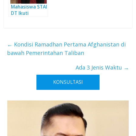
Mahasiswa STAI
DT Ikuti
Workshop
Literasi Wakaf
Kemenag
Kanwil Jawa
←
Kondisi Ramadhan Pertama Afghanistan di
Barat
bawah Pemerintahan Taliban
Ada 3 Jenis Waktu
→
KONSULTASI