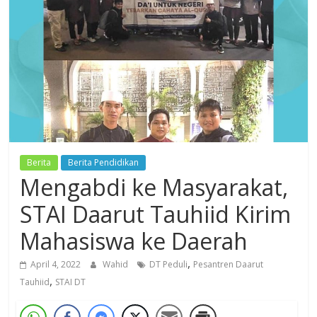
Dzikir,
Fikir,
Ikhtiar
Berita
Berita Pendidikan
Mengabdi ke Masyarakat,
STAI Daarut Tauhiid Kirim
Mahasiswa ke Daerah
,
April 4, 2022
Wahid
DT Peduli
Pesantren Daarut
,
Tauhiid
STAI DT