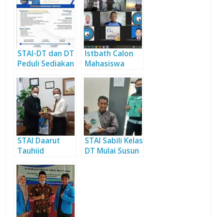
STAI-DT dan DT
Istbath Calon
Peduli Sediakan
Mahasiswa
Beasiswa Bagi
Beasiswa STAI
Mahasiswa Baru
Daarut Tauhiid
Angkatan 2021
STAI Daarut
STAI Sabili Kelas
Tauhiid
DT Mulai Susun
Kunjungi STKIP
Skripsi
Al Hikmah
Surabaya