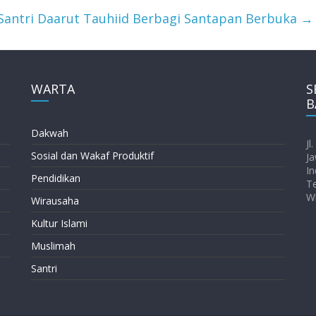
Santri Daarut Tauhiid Berbagi Santapan Berbuka
→
WARTA
S
B
Dakwah
Jl
Sosial dan Wakaf Produktif
Ja
In
Pendidikan
T
W
Wirausaha
Kultur Islami
Muslimah
Santri