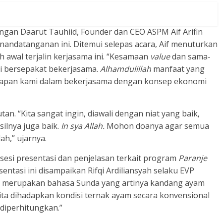
dengan Daarut Tauhiid, Founder dan CEO ASPM Aif Arifin
andatanganan ini. Ditemui selepas acara, Aif menuturkan
 awal terjalin kerjasama ini. “Kesamaan
value
dan sama-
i bersepakat bekerjasama.
Alhamdulillah
manfaat yang
arapan kami dalam bekerjasama dengan konsep ekonomi
utan. “Kita sangat ingin, diawali dengan niat yang baik,
silnya juga baik.
In sya Allah.
Mohon doanya agar semua
ah,” ujarnya.
sesi presentasi dan penjelasan terkait program
Paranje
tasi ini disampaikan Rifqi Ardiliansyah selaku EVP
i merupakan bahasa Sunda yang artinya kandang ayam
kita dihadapkan kondisi ternak ayam secara konvensional
 diperhitungkan.”