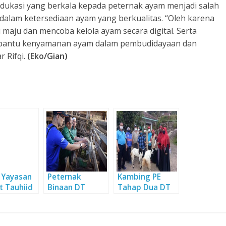
dukasi yang berkala kepada peternak ayam menjadi salah
 dalam ketersediaan ayam yang berkualitas. “Oleh karena
i maju dan mencoba kelola ayam secara digital. Serta
bantu kenyamanan ayam dalam pembudidayaan dan
r Rifqi.
(Eko/Gian)
 Yayasan
Peternak
Kambing PE
t Tauhiid
Binaan DT
Tahap Dua DT
ut
Peduli, Rasakan
Peduli
sama
Manfaat
Yogyakarta
an ASPM
Program DTM