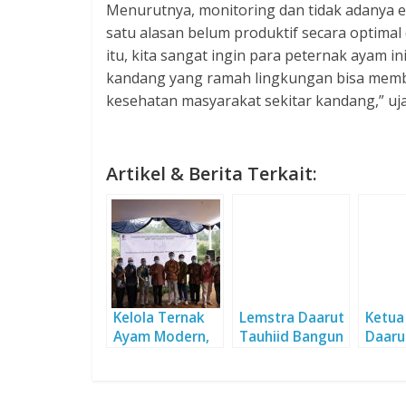
Menurutnya, monitoring dan tidak adanya e
satu alasan belum produktif secara optimal
itu, kita sangat ingin para peternak ayam in
kandang yang ramah lingkungan bisa mem
kesehatan masyarakat sekitar kandang,” uja
Artikel & Berita Terkait:
Kelola Ternak
Lemstra Daarut
Ketua
Ayam Modern,
Tauhiid Bangun
Daaru
Daarut Tauhiid
Kandang Ayam
Samb
Siap Bersinergi
Ramah
Kerja
Lingkungan
deng