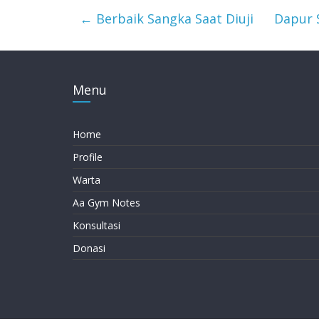
←
Berbaik Sangka Saat Diuji
Dapur 
Menu
Home
Profile
Warta
Aa Gym Notes
Konsultasi
Donasi