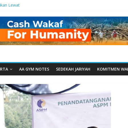
ikan Lewat
tetes
a Manfaat
 dari Serua:
urusan Yayasan
arut Tauhiid
rut Tauhiid
elar: Menjadi
ladanan
RTA
AA GYM NOTES
SEDEKAH JARIYAH
KOMITMEN WA
al: Ketika
wah Menyatu di
akwah, Wakaf
m Wakaf
ntren