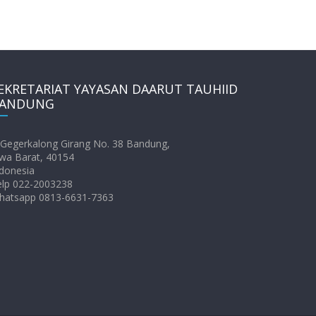
EKRETARIAT YAYASAN DAARUT TAUHIID
ANDUNG
. Gegerkalong Girang No. 38 Bandung,
wa Barat, 40154
donesia
elp 022-2003238
hatsapp 0813-6631-7363