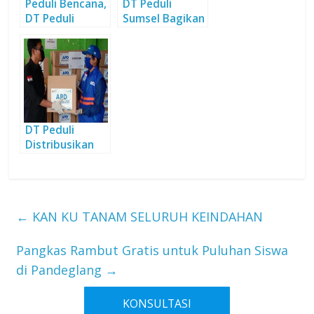
Peduli Bencana,
DT Peduli
DT Peduli
Sumsel Bagikan
Salurkan
Sembako ke
Bantuan bagi
Warga
Warga Jakarta
Terdampak
Virus
DT Peduli
Distribusikan
2.750 Paket
APD untuk
Tenaga Medis
Covid-19
←
KAN KU TANAM SELURUH KEINDAHAN
Pangkas Rambut Gratis untuk Puluhan Siswa
di Pandeglang
→
KONSULTASI