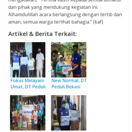
dan pihak yang mendukung kegiatan ini.
Alhamdulillah acara berlangsung dengan tertib dan
aman, semua warga terlihat bahagia.” (kaf)
Artikel & Berita Terkait:
Fokus Melayani
New Normal, DT
Umat, DT Peduli
Peduli Bekasi
Sumsel Bagi-
Tetap Bantu
bagi Sembako
Warga
Terdampak
Pandemi