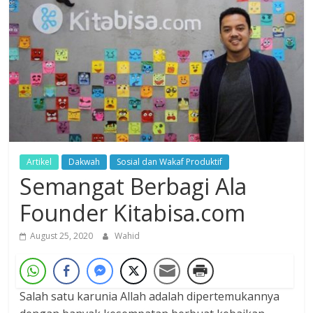
Dzikir,
Fikir,
Ikhtiar
Artikel
Dakwah
Sosial dan Wakaf Produktif
Semangat Berbagi Ala
Founder Kitabisa.com
August 25, 2020
Wahid
Salah satu karunia Allah adalah dipertemukannya